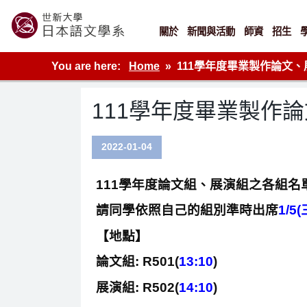
Skip
to
content
關於
新聞與活動
師資
招生
世新大學教學單位的網站
You are here:
Home
111學年度畢業製作論文
111學年度畢業製作
2022-01-04
111學年度論文組、展演組之各組名
請同學依照自己的組別準時出席
1/5(
【地點】
論文組: R501(
13:10
)
展演組: R502(
14:10
)