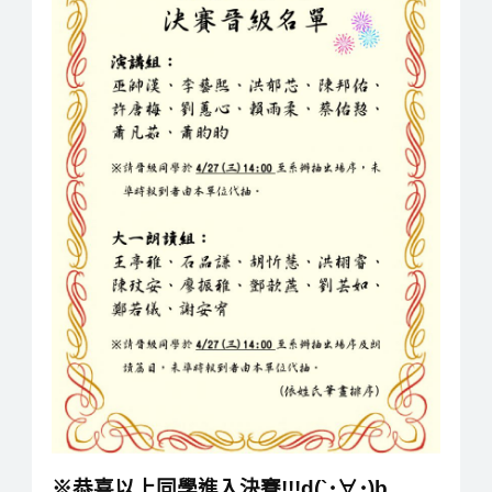
※恭喜以上同學進入決賽!!!d(`･∀･)b