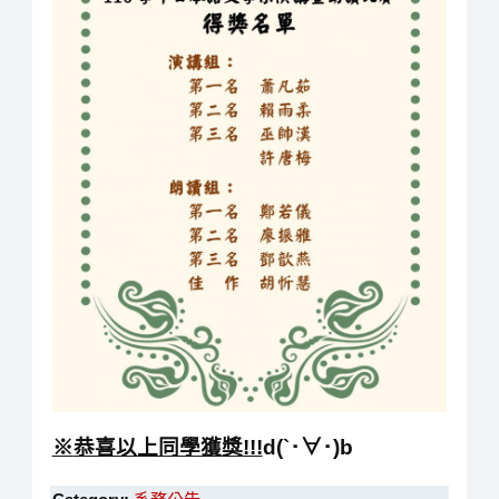
※
恭喜以上同學獲獎
!!!
d(`･∀･)b