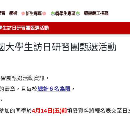
學習
學術
導遊義工招募
新生專區
轉學生專區
大學生訪日研習團甄選活動
華民國大學生訪日研習團甄選活動
研習團甄選活動資訊，
的蓋章，且每校
總計６名為限
，
。
參加的同學於
4月14日(五)前
填妥資料將報名表交至日