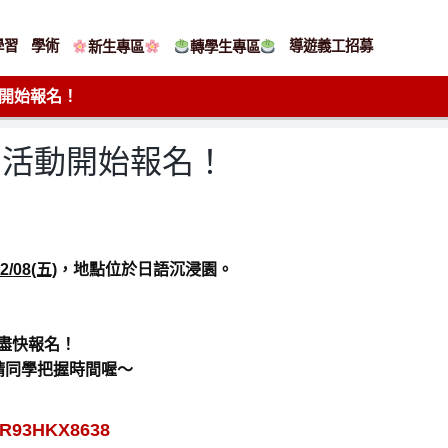
學習
學術
導遊義工招募
新生專區
轉學生專區
動開始報名！
系列活動開始報名！
2/08(五)
，地點位於日語沉浸園。
盡快報名！
請同學把握時間喔～
nbR93HKX8638