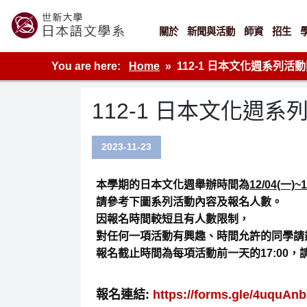
Skip
to
content
關於
新聞與活動
師資
招生
世新大學教學單位的網站
You are here:
Home
112-1 日本文化週系列活
112-1 日本文化週
2023-11-23
本學期的日本文化週舉辦時間為
12/04(一)~1
請參考下圖系列活動內容及報名人數。
因報名時間較短且有人數限制，
對任何一項活動有興趣、時間允許的同學請
報名截止時間為
每項活動前一天的17:00
，
報名連結:
https://forms.gle/4uquA