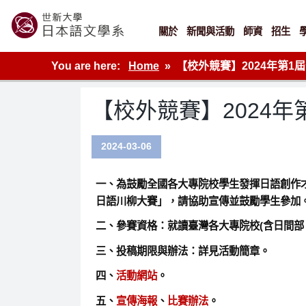
Skip
to
content
關於
新聞與活動
師資
招生
世新大學教學單位的網站
You are here:
Home
【校外競賽】2024年第1屆
【校外競賽】2024年第
2024-03-06
一、為鼓勵全國各大專院校學生發揮日語創作才
日語川柳大賽」，請協助宣傳並鼓勵學生參加
二、參賽資格：就讀臺灣各大專院校(含日間部
三、投稿期限與辦法：詳見活動簡章。
四、
活動網站
。
五、
宣傳海報
、
比賽辦法
。