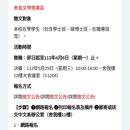
舍我文學獎專區
徵文對象
本校在學學生（包含學士班、碩博士班、在職專班
等）。
活動時間
徵稿：即日起至
113
年
4
月
8
日（星期一）止
。
決審：113年5月29日（星期三）10:00-18:00，舍我樓
12樓大會議室（S1204）
報名方式
詳閱
徵文公告
!詳閱
徵文公告
!詳閱
徵文公告
!
【步驟】
➊
網路報名
➋
列印報名表及稿件
➌
郵寄或送
交中文系辦公室（舍我樓
11
樓）
1、
網路報名