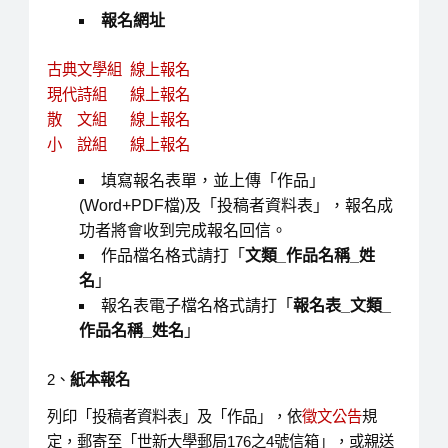
報名網址
古典文學組 線上報名
現代詩組 線上報名
散 文組 線上報名
小 說組 線上報名
填寫報名表單，並上傳「作品」
(Word+PDF檔)及「投稿者資料表」，報名成
功者將會收到完成報名回信。
作品檔名格式請打「
文類
_
作品名稱
_
姓
名
」
報名表電子檔名格式請打「
報名表
_
文類
_
作品名稱
_
姓名
」
2、
紙本報名
列印「投稿者資料表」及「作品」，依
徵文公告
規
定，郵寄至「世新大學郵局176之4號信箱」，或親送