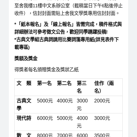
至舍我樓11樓中文系辦公室（截稿當日下午6點後停止
收件），信封封面需貼上舍我文學獎專用信封封面。
*
「紙本報名」及「線上報名」皆需完成，稿件格式與
詳細辦法可參考徵文公告，歡迎同學踴躍投稿
!
*
古典文學組古典詞請用比賽詞箋專用紙
(
詳見表件下
載專區
)
獎額及獎金
得獎者每名頒贈獎金及獎狀乙紙
文 類
第一名
第二名
第三
佳作（兩
名
名）
古典文
5000元
4000元
3000
2000元
學
元
現代詩
6000元
5000元
4000
3000元
元
散 文
8000元
7000元
6000
3500元