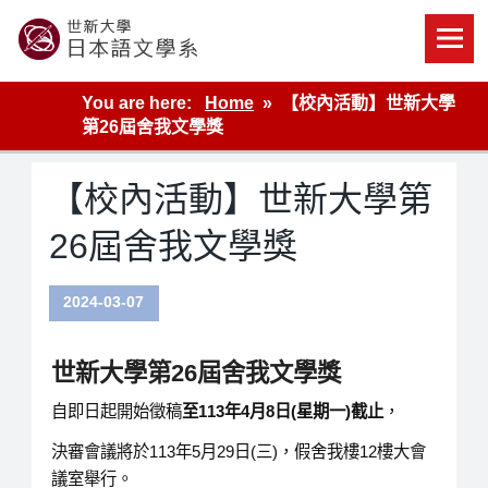
Skip
to
content
世新大學教學單位的網站
You are here:
Home
【校內活動】世新大學
第26屆舍我文學獎
【校內活動】世新大學第
26屆舍我文學獎
2024-03-07
世新大學第
26
屆舍我文學獎
自即日起開始徵稿
至
113
年
4
月
8
日
(
星期一
)
截止
，
決審會議將於113年5月29日(三)，假舍我樓12樓大會
議室舉行。