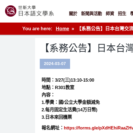
Skip
to
content
關於
新聞與活動
師資
招生
世新大學教學單位的網站
You are here:
Home
【系務公告】日本台灣交
【系務公告】日本台
2024-03-07
時間：3/27(三)13:10-15:00
地點：R301教室
內容：
1.學費：國/公立大學金額減免
2.每月固定生活費(14万日幣)
3.日本來回機票
報名網址：
https://forms.gle/pXdHEhiRaaZ