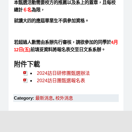
本甄選活動需要校方的推薦以及系上的蓋章，且每校
總計
６名
為限
，
就讀大四的應屆畢業生不俱參加資格。
若超過人數需由系辦先行審核，請欲參加的同學於
4月
12日(五)
前
填妥資料將報名表交至日文系系辦。
附件下載
2024訪日研修團甄選辦法
2024訪日團甄選報名表
Category:
最新消息
,
校外消息