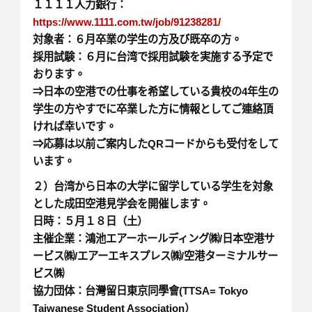
１１１１人力銀行：
https://www.1111.com.tw/job/91238281/
対象者：６月卒業の学生の方及び既卒の方。
採用試験：６月に台湾で採用試験を実施する予定で
おります。
⇒日本の空港での仕事を希望している貴校の4年生の
学生の方やすでに卒業した方に情報としてご連絡頂
ければ幸いです。
⇒応募は以前ご案内したQRコードからも受付をして
います。
２）台湾から日本の大学に留学している学生を対象
とした成田空港見学会を開催します。
日時：５月１８日（土）
主催企業：鴻池エアーホールディング㈱/日本空港サ
ービス㈱/エアーエキスプレス㈱/空港ターミナルサー
ビス㈱
協力団体：台灣留日東京同學會(TTSA= Tokyo
Taiwanese Student Association）