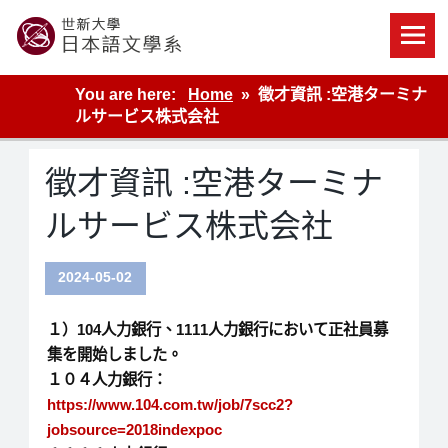
Skip
to
content
世新大學教學單位的網站
You are here:
Home
徵才資訊 :空港ターミナ
ルサービス株式会社
徵才資訊 :空港ターミナ
ルサービス株式会社
2024-05-02
１）104人力銀行、1111人力銀行において正社員募
集を開始しました。
１０４人力銀行：
https://www.104.com.tw/job/7scc2?
jobsource=2018indexpoc