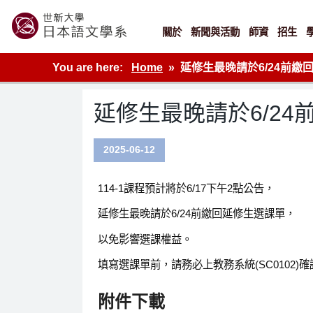
Skip
to
content
關於
新聞與活動
師資
招生
世新大學教學單位的網站
You are here:
Home
延修生最晚請於6/24前
延修生最晚請於6/2
2025-06-12
114-1課程預計將於6/17下午2點公告，
延修生最晚請於6/24前繳回延修生選課單，
以免影響選課權益。
填寫選課單前，請務必上教務系統(SC0102)
附件下載