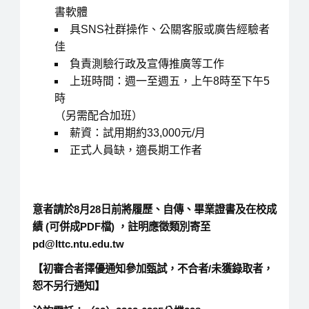
書軟體
具SNS社群操作、公關客服或廣告經驗者
佳
負責測驗行政及宣傳推廣等工作
上班時間：週一至週五，上午8時至下午5
時
（另需配合加班）
薪資：試用期約33,000元/月
正式人員缺，適長期工作者
意者請於8月28日前將履歷、自傳、畢業證書及在校成
績 (可併成PDF檔) ，註明應徵類別寄至
pd@lttc.ntu.edu.tw
【初審合者擇優通知參加甄試，不合者/未獲錄取者，
恕不另行通知】