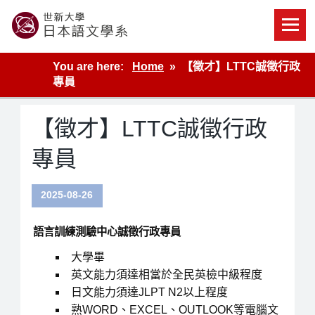
Skip
to
content
世新大學教學單位的網站
You are here:
Home
【徵才】LTTC誠徵行政
專員
【徵才】LTTC誠徵行政
專員
2025-08-26
語言訓練測驗中心誠徵行政專員
大學畢
英文能力須達相當於全民英檢中級程度
日文能力須達JLPT N2以上程度
熟WORD、EXCEL、OUTLOOK等電腦文