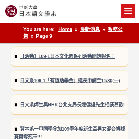
Skip
to
content
世新大學教學單位的網站
You are here:
Home
最新消息
系務公
告
Page 9
【活動】109-1日本文化週系列活動開始報名！
日文系109-1「有恆助學金」延長申請至11/30(一)
日文系師生與NHK台北支局長逵健雄先生相談甚歡!
賀本系一甲同學參加109學年度新生盃男女混合排球
賽勇奪冠軍!!!