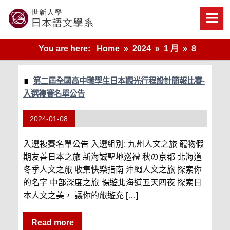
Skip
to
content
世新大學教學單位的網站
You are here:
Home
2024
1 月
8
第二屆全國高中職學生日本觀光行程設計簡報比賽-
入選複賽名單公告
2024-01-08
入選複賽名單公告 入選組別: 九州人文之旅 寵物假
期友善日本之旅 新海誠聖地巡禮 秋の京都 北海道
冬季人文之旅 收集快樂指南 沖繩人文之旅 探索你
的名字 中部深度之旅 暢遊北海道五天四夜 探索日
本人文之美， 讓你的旅遊充 […]
Read more