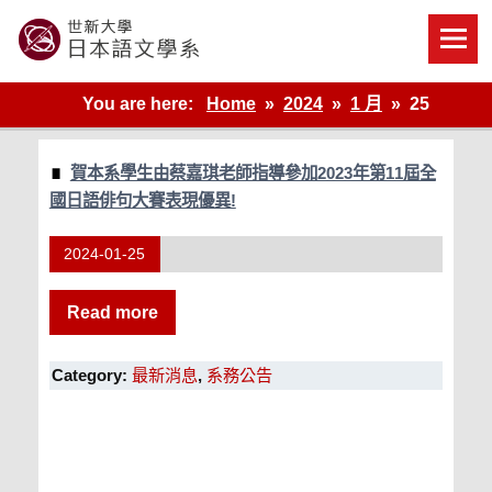
Skip
to
content
世新大學教學單位的網站
You are here:
Home
2024
1 月
25
賀本系學生由蔡嘉琪老師指導參加2023年第11屆全
國日語俳句大賽表現優異!
2024-01-25
Read more
Category:
最新消息
,
系務公告