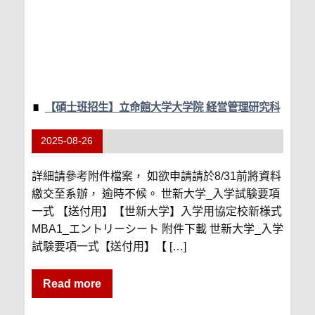
【碩士班招生】立命館大学大学院 経営管理研究科
2025-08-26
詳細請參考附件檔案， 如欲申請請於8/31前將資料
繳交至系辦， 逾時不候。 世新大学_入学試験要項
一式 【送付用】【世新大学】入学用協定校新様式
MBA1_エントリーシート 附件下載 世新大学_入学
試験要項一式【送付用】【 […]
Read more