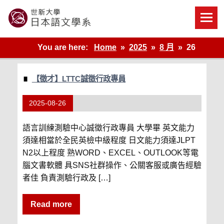
Skip
to
content
世新大學教學單位的網站
You are here:
Home
2025
8 月
26
【徵才】LTTC誠徵行政專員
2025-08-26
語言訓練測驗中心誠徵行政專員 大學畢 英文能力
須達相當於全民英檢中級程度 日文能力須達JLPT
N2以上程度 熟WORD、EXCEL、OUTLOOK等電
腦文書軟體 具SNS社群操作、公關客服或廣告經驗
者佳 負責測驗行政及 […]
Read more