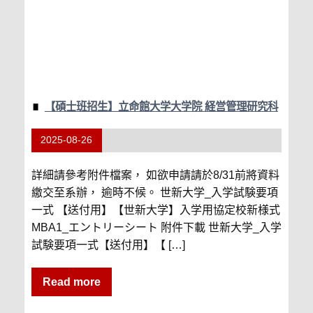
【碩士班招生】立命館大学大学院 経営管理研究科
2025-08-26
詳細請參考附件檔案， 如欲申請請於8/31前將資料
繳交至系辦， 逾時不候。 世新大学_入学試験要項
一式 【送付用】【世新大学】入学用協定校新様式
MBA1_エントリーシート 附件下載 世新大学_入学
試験要項一式【送付用】【 […]
Read more