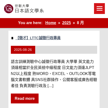
Skip
to
content
世新大學教學單位的網站
You are here:
Home
2025
8 月
【徵才】LTTC誠徵行政專員
2025-08-26
語言訓練測驗中心誠徵行政專員 大學畢 英文能力
須達相當於全民英檢中級程度 日文能力須達JLPT
N2以上程度 熟WORD、EXCEL、OUTLOOK等電
腦文書軟體 具SNS社群操作、公關客服或廣告經驗
者佳 負責測驗行政及 […]
Read more