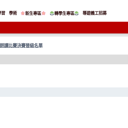
學習
學術
導遊義工招募
新生專區
轉學生專區
暨朗讀比賽決賽晉級名單