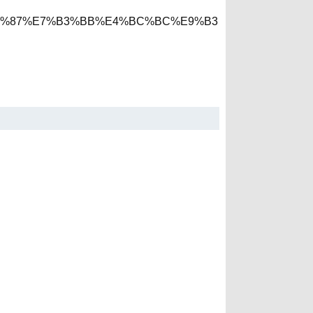
6%96%87%E7%B3%BB%E4%BC%BC%E9%B3