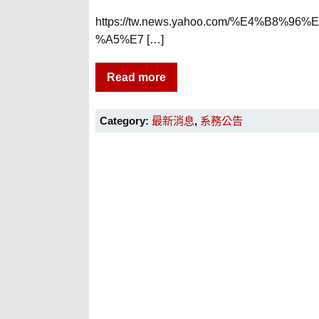
https://tw.news.yahoo.com/%E4%
%A5%E7 […]
Read more
Category:
最新消息
,
系務公告