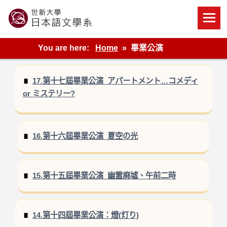
Skip
to
content
世新大學教學單位的網站
You are here:
Home
畢業公演
17.第十七屆畢業公演_アパートメント…コメディ
or ミステリー?
16.第十六屆畢業公演_夏空の光
15.第十五屆畢業公演_幽霊廃墟、午前二時
14.第十四屆畢業公演：燈(灯り)