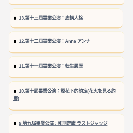
13.第十三屆畢業公演：虚構人格
12.第十二屆畢業公演：Anna アンナ
11.第十一屆畢業公演：転生履歴
10.第十屆畢業公演：煙花下的約定(花火を見る約
束)
9.第九屆畢業公演 : 死刑定讞 ラストジャッジ