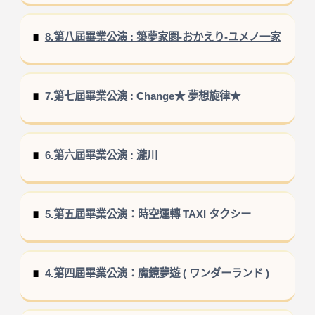
8.第八屆畢業公演 : 築夢家園-おかえり-ユメノ一家
7.第七屆畢業公演 : Change★ 夢想旋律★
6.第六屆畢業公演 : 瀧川
5.第五屆畢業公演：時空運轉 TAXI タクシー
4.第四屆畢業公演：魔鏡夢遊 ( ワンダーランド )