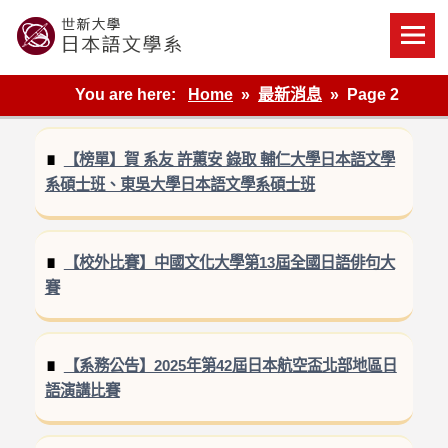
Skip
to
content
世新大學教學單位的網站
You are here:
Home
最新消息
Page 2
【榜單】賀 系友 許蕙安 錄取 輔仁大學日本語文學
系碩士班、東吳大學日本語文學系碩士班
【校外比賽】中國文化大學第13屆全國日語俳句大
賽
【系務公告】2025年第42屆日本航空盃北部地區日
語演講比賽