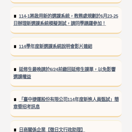
114-1將啟用新的選課系統，教務處規劃於6月23-25
日辦理新選課系統模擬測試，請同學踴躍參加！
114學年度新選課系統說明會影片連結
延修生最晚請於6/24前繳回延修生課單，以免影響
選課權益
「臺中捷運股份有限公司114年度新進人員甄試」簡
章暨招考訊息
日商關係企業【徵日文行政助理】