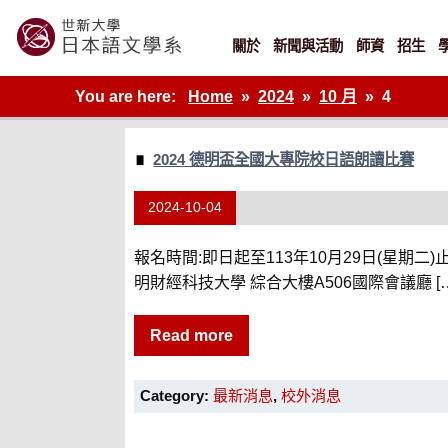
Skip
to
content
關於
新聞與活動
師資
招生
世新大學教學單位的網站
You are here:
Home
2024
10 月
4
2024 德明盃全國大專院校日語朗讀比賽
2024-10-04
報名時間:即日起至113年10月29日(星期二)止 
明財經科技大學 綜合大樓A506國際會議廳 […
Read more
Category:
最新消息
,
校外消息