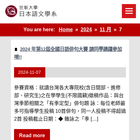
Skip
to
content
世新大學教學單位的網站
You are here:
Home
2024
11 月
7
2024 年第12屆全國日語俳句大賽 請同學踴躍參加
唷!!
2024-11-07
參賽資格：就讀台灣各大專院校(含日間部、進修
部、研究生)之在學學生(不限國籍)徵稿作品：與台
灣季節相關之「有季定型」俳句題 詠：每位老師最
多可指導學生投稿 10首俳句，同一人投稿不得超過
2首 投稿截止日期：◆ 雜詠之「季 […]
Read more