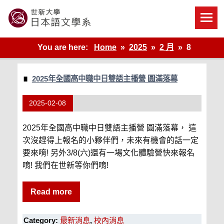
Skip
to
content
世新大學教學單位的網站
You are here:
Home
2025
2 月
8
2025年全國高中職中日雙語主播營 圓滿落幕
2025-02-08
2025年全國高中職中日雙語主播營 圓滿落幕， 這
次沒趕得上報名的小夥伴們，未來有機會的話一定
要來唷! 另外3/8(六)還有一場文化體驗營快來報名
唷! 我們在世新等你們唷!
Read more
Category:
最新消息
,
校內消息