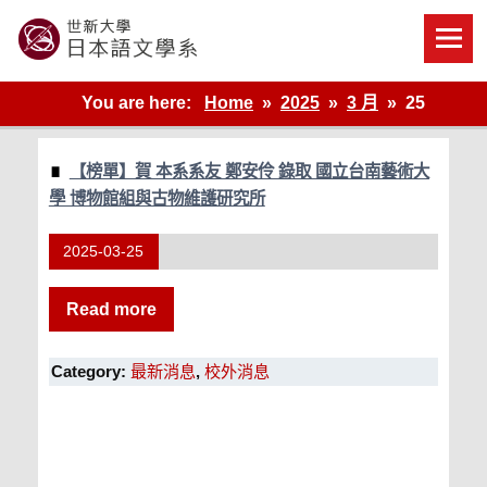
Skip
to
content
世新大學教學單位的網站
You are here:
Home
2025
3 月
25
【榜單】賀 本系系友 鄭安伶 錄取 國立台南藝術大
學 博物館組與古物維護研究所
2025-03-25
Read more
Category:
最新消息
,
校外消息