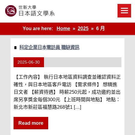
Skip
to
content
世新大學教學單位的網站
You are here:
Home
2025
6 月
科定企業日本電訪員 職缺資訊
2025-06-30
【工作內容】 執行日本地區資料調查並確認資料正
確性，與日本地區客戶電訪 【需求條件】 想精進
日文者 【薪資待遇】 時薪250元起，成功邀約並出
席另享獎金每個300元 【上班時間與地點】 地點：
新北市新莊區福慧路268號1 […]
Read more