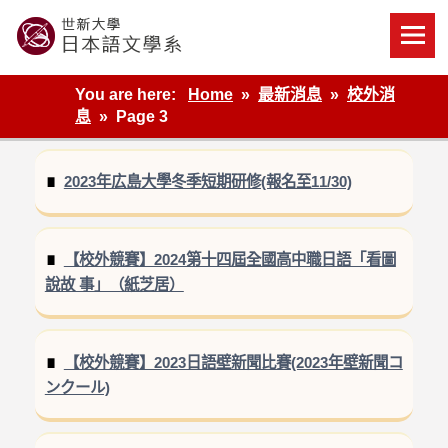
Skip
to
content
世新大學教學單位的網站
You are here:
Home
最新消息
校外消
息
Page 3
2023年広島大學冬季短期研修(報名至11/30)
【校外競賽】2024第十四屆全國高中職日語「看圖
說故 事」（紙芝居）
【校外競賽】2023日語壁新聞比賽(2023年壁新聞コ
ンクール)