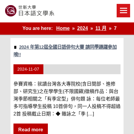
Skip
to
content
世新大學教學單位的網站
You are here:
Home
2024
11 月
7
2024 年第12屆全國日語俳句大賽 請同學踴躍參加
唷!!
2024-11-07
參賽資格：就讀台灣各大專院校(含日間部、進修
部、研究生)之在學學生(不限國籍)徵稿作品：與台
灣季節相關之「有季定型」俳句題 詠：每位老師最
多可指導學生投稿 10首俳句，同一人投稿不得超過
2首 投稿截止日期：◆ 雜詠之「季 […]
Read more