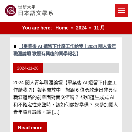
Skip
to
content
世新大學教學單位的網站
You are here:
Home
2024
11 月
【畢業後 AI 還留下什麼工作給我｜2024 閱人青年
職涯論壇 歡迎有興趣的同學報名】
2024-11-26
2024 閱人青年職涯論壇【畢業後 AI 還留下什麼工
作給我 ?!】報名開放中！想跟 6 位勇敢走出非典型
職涯道路的前輩面對面交流嗎？ 想知道生成式 AI
和不確定性來臨時，該如何做好準備？ 來參加閱人
青年職涯論壇，讓 […]
Read more