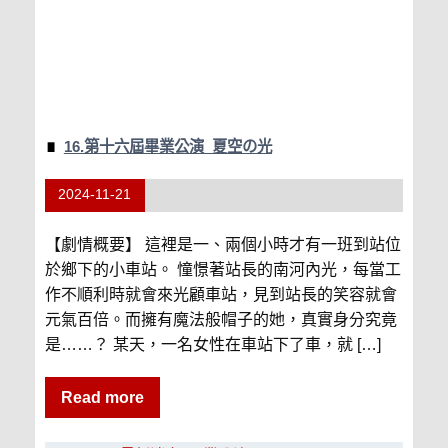
16.第十六屆畢業公演_夏空の光
2024-11-21
【劇情概要】 這裡是一、兩個小時才有一班到站位
於鄉下的小車站。 憧憬著站長的南河內光，每當工
作不順利時就會來光顧車站，見到站長的笑容就會
元氣百倍。而擁有魔法般帽子的她，真實身分究竟
是……？ 某天，一名女性在車站下了車，就 […]
Read more