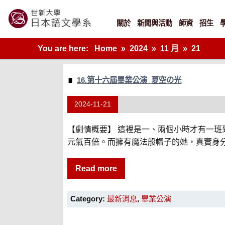
Skip
to
content
關於
新聞與活動
師資
招生
世新大學教學單位的網站
You are here:
Home
2024
11 月
21
16.第十六屆畢業公演_夏空の光
2024-11-21
【劇情概要】 這裡是一、兩個小時才有一班
元氣百倍。而擁有魔法般帽子的她，真實身分
Read more
Category:
最新消息
,
畢業公演