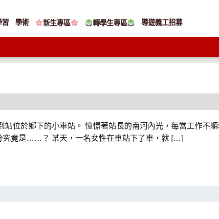
學習
學術
導遊義工招募
新生專區
轉學生專區
到站位於鄉下的小車站。 憧憬著站長的南河內光，每當工作不
究竟是……？ 某天，一名女性在車站下了車，就 […]