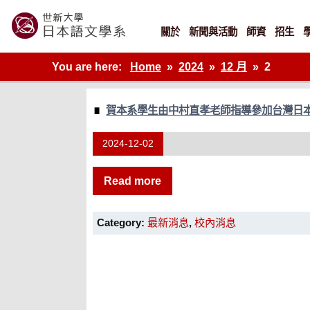
Skip
to
content
關於
新聞與活動
師資
招生
世新大學教學單位的網站
You are here:
Home
2024
12 月
2
賀本系學生由中村直孝老師指導參加台灣日本
2024-12-02
Read more
Category:
最新消息
,
校內消息