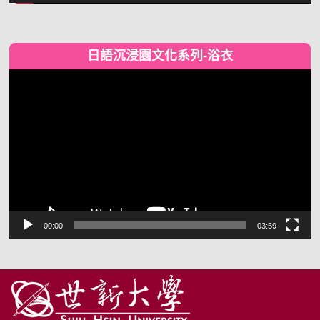
日語沉浸園文化系列-浴衣
視
訊
播
放
器
00:00
03:59