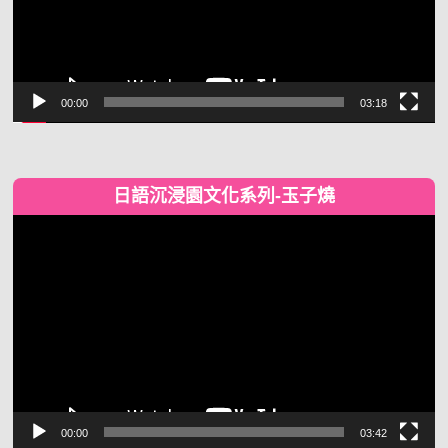
00:00
03:18
日語沉浸園文化系列-玉子燒
視
訊
播
放
器
00:00
03:42