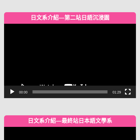
日文系介紹—第二站日語沉浸園
視
訊
播
放
器
00:00
01:29
日文系介紹—最終站日本語文學系
視
訊
播