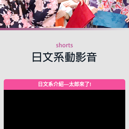
日文系介紹—太郎來了!
視
訊
播
放
器