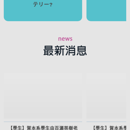
テリー?
【學生】賀本系學生由百瀨英樹老
【學生】賀本系學