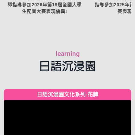
師指導參加2026年第19屆全國大學
指導參加2025年
生配音大賽表現優異!
賽表現優
日語沉浸園文化系列-花牌
視
訊
播
放
器