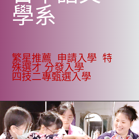
學系
繁星推薦
申請入學
特
殊選才
分發入學
四技二專甄選入學