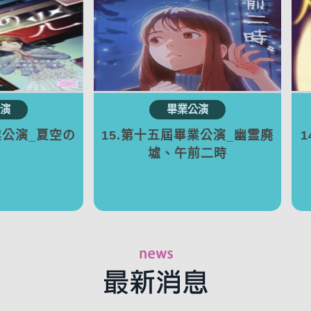
業公演_夏空の
15.第十五屆畢業公演_幽霊廃
墟、午前二時