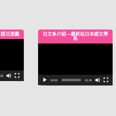
日語沉浸園
日文系介紹—最終站日本語文學
系
視
訊
播
放
器
:29
00:00
02:45