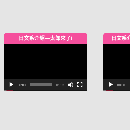
日文系介紹—太郎來了!
日文系
視
視
訊
訊
播
播
放
放
器
器
00:00
01:02
00:00