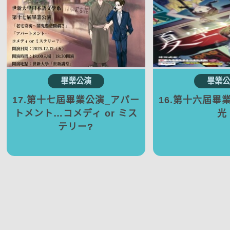
17.第十七屆畢業公演_アパー
16.第十六屆畢
トメント…コメディ or ミス
光
テリー?