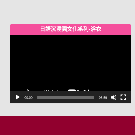
日語沉浸園文化系列-浴衣
視
訊
播
放
器
00:00
03:59