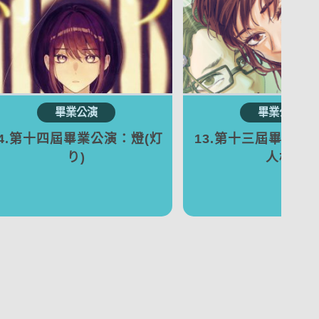
14.第十四屆畢業公演：燈(灯
13.第十三屆畢業公
り)
人格