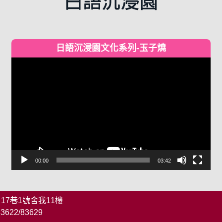
日語沉浸園文化系列-玉子燒
視
訊
播
放
器
00:00
03:42
 17巷1號舍我11樓
83622/83629