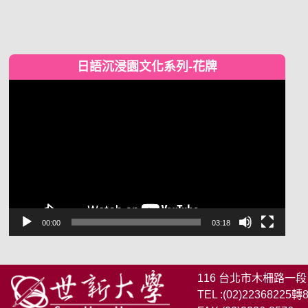
日語沉浸園文化系列-花牌
視
訊
播
放
器
00:00
03:18
116 台北市木柵路一段
TEL :(02)22368225轉