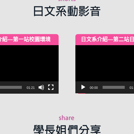
介紹—第一站校園環境
日文系介紹—第二站
視
訊
播
放
器
01:21
00:00
01