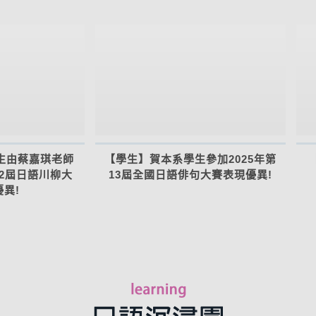
生由蔡嘉琪老師
【學生】賀本系學生參加2025年第
第2屆日語川柳大
13屆全國日語俳句大賽表現優異!
異!