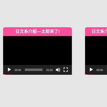
日文系介紹—太郎來了!
日文系
視
視
訊
訊
播
播
放
放
器
器
00:00
01:02
00:00