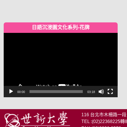
日語沉浸園文化系列-花牌
視
訊
播
放
器
00:00
03:18
116 台北市木柵路一段
TEL :(02)22368225轉