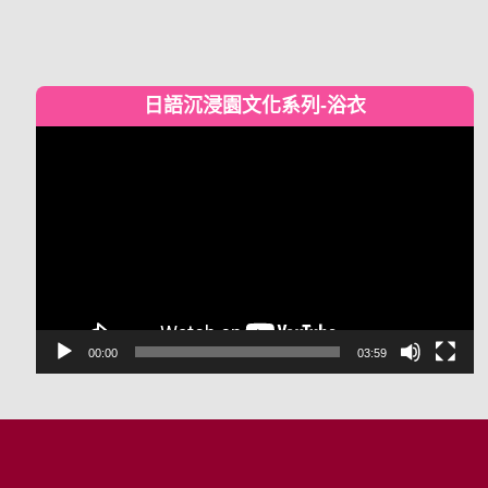
日語沉浸園文化系列-浴衣
視
訊
播
放
器
00:00
03:59