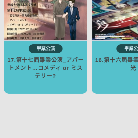
17.第十七屆畢業公演_アパー
16.第十六屆畢
トメント…コメディ or ミス
光
テリー?