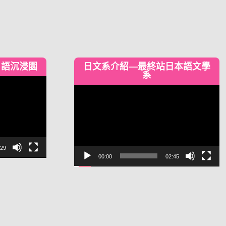
日語沉浸園
日文系介紹—最終站日本語文學
系
視
訊
播
放
器
:29
00:00
02:45