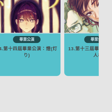
14.第十四屆畢業公演：燈(灯
13.第十三屆畢業公
り)
人格