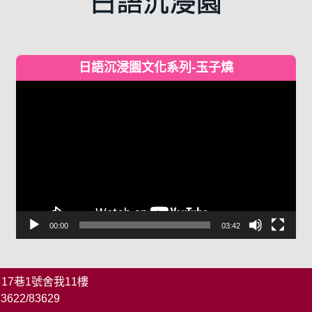
日語沉浸園文化系列-玉子燒
視
訊
播
放
器
00:00
03:42
 17巷1號舍我11樓
83622/83629