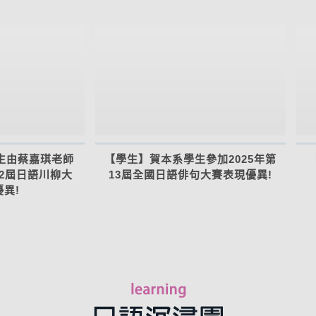
生由蔡嘉琪老師
【學生】賀本系學生參加2025年第
第2屆日語川柳大
13屆全國日語俳句大賽表現優異!
異!