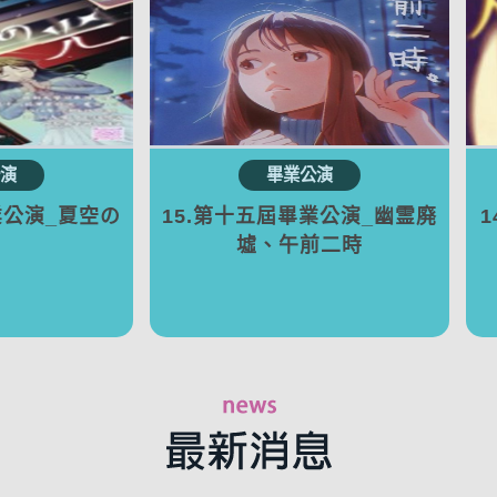
業公演_夏空の
15.第十五屆畢業公演_幽霊廃
墟、午前二時