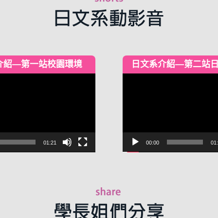
介紹—第一站校園環境
日文系介紹—第二站
視
訊
播
放
器
01:21
00:00
01