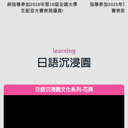
師指導參加2026年第19屆全國大學
指導參加2025年
生配音大賽表現優異!
賽表現優
日語沉浸園文化系列-花牌
視
訊
播
放
器