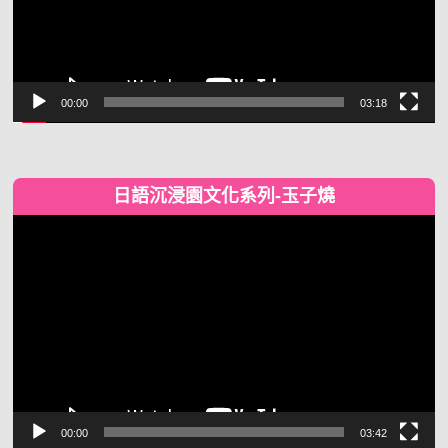
00:00
03:18
日語沉浸園文化系列-玉子燒
視
訊
播
放
器
00:00
03:42