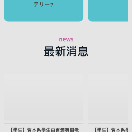
テリー?
【學生】賀本系學生由百瀨英樹老
【學生】賀本系學