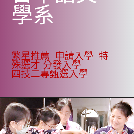
學系
繁星推薦
申請入學
特
殊選才
分發入學
四技二專甄選入學