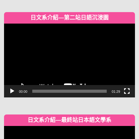
日文系介紹—第二站日語沉浸園
視
訊
播
放
器
00:00
01:29
日文系介紹—最終站日本語文學系
視
訊
播