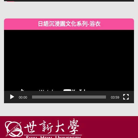
日語沉浸園文化系列-浴衣
視
訊
播
放
器
00:00
03:59