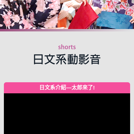
日文系介紹—太郎來了!
視
訊
播
放
器