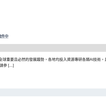
徵件中
nce, AI）已成為全球重要且必然的發展趨勢，各地均投入資源專研各類
參 […]