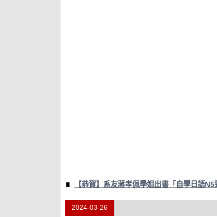
【恭賀】系友蔣孝佩學姐出書「自學日語N5
2024-03-26