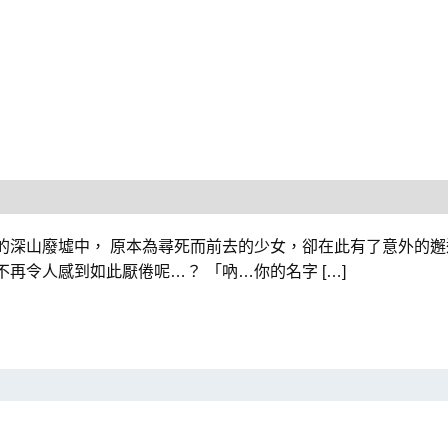
的深山廢墟中， 原本為尋死而前去的少女，卻在此有了意外的邂
再令人感到如此厭倦呢…？ 「吶…你的名字 […]