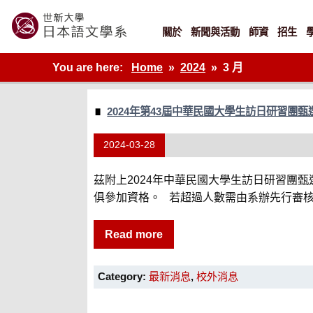
Skip
to
content
關於
新聞與活動
師資
招生
世新大學教學單位的網站
You are here:
Home
2024
3 月
2024年第43屆中華民國大學生訪日研習團甄
2024-03-28
茲附上2024年中華民國大學生訪日研習團
俱參加資格。 若超過人數需由系辦先行審核，
Read more
Category:
最新消息
,
校外消息