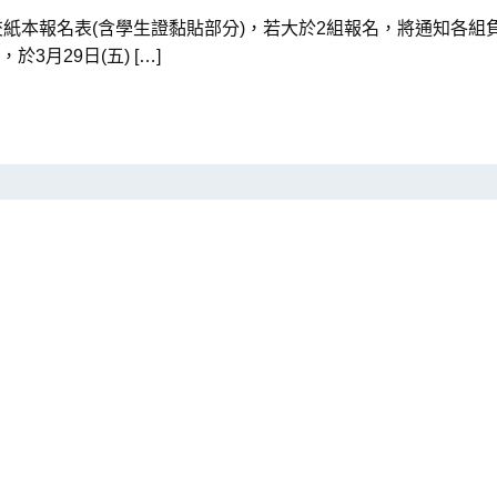
繳交紙本報名表(含學生證黏貼部分)，若大於2組報名，將通知各組負責
3月29日(五) […]