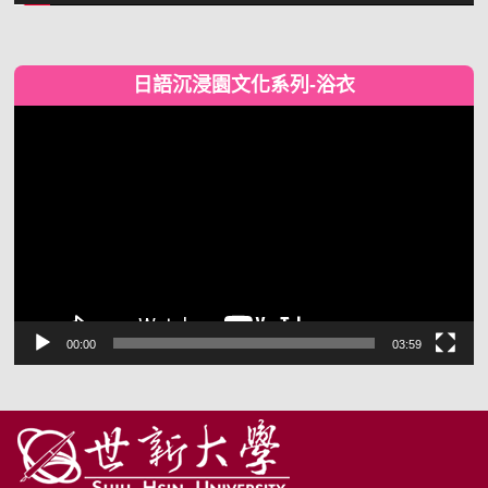
日語沉浸園文化系列-浴衣
視
訊
播
放
器
00:00
03:59