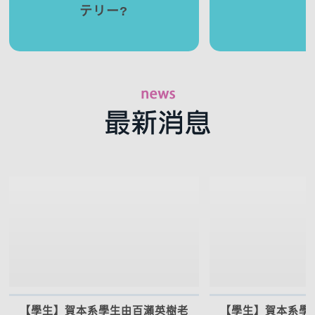
テリー?
【學生】賀本系學生由百瀨英樹老
【學生】賀本系學