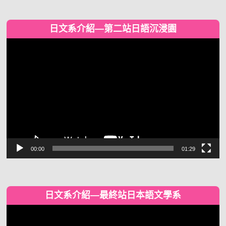
日文系介紹—第二站日語沉浸園
視
訊
播
放
器
00:00
01:29
日文系介紹—最終站日本語文學系
視
訊
播