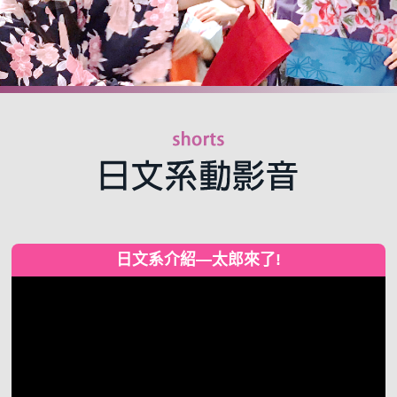
日文系介紹—太郎來了!
視
訊
播
放
器