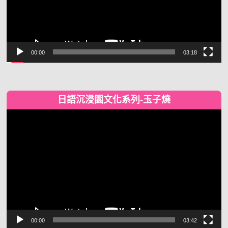
00:00
03:18
日語沉浸園文化系列-玉子燒
視
訊
播
放
器
00:00
03:42