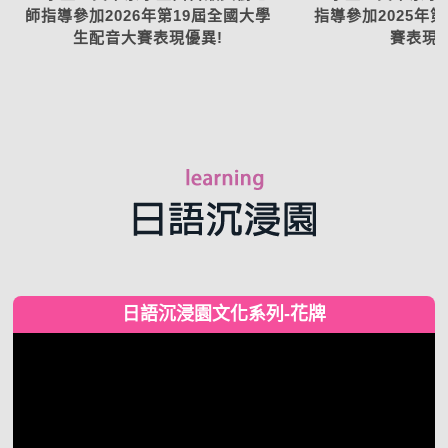
師指導參加2026年第19屆全國大學
指導參加2025年
生配音大賽表現優異!
賽表現優
日語沉浸園文化系列-花牌
視
訊
播
放
器