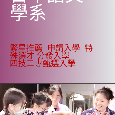
學系
繁星推薦
申請入學
特
殊選才
分發入學
四技二專甄選入學