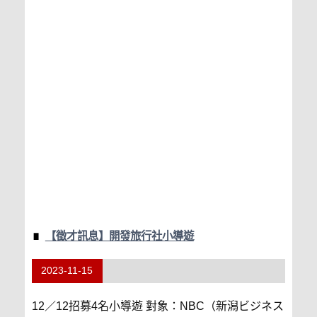
【徵才訊息】開發旅行社小導遊
2023-11-15
12／12招募4名小導遊 對象：NBC（新潟ビジネス